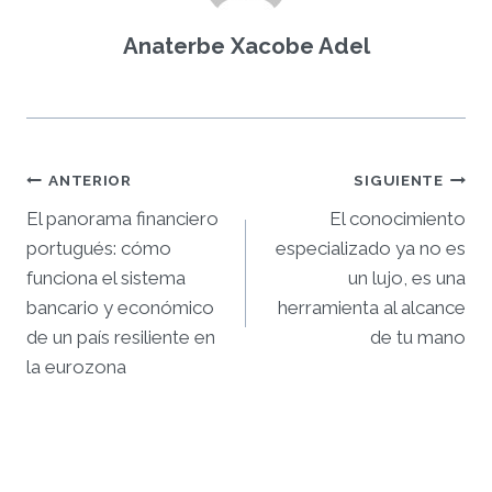
Anaterbe Xacobe Adel
Navegación
ANTERIOR
SIGUIENTE
El panorama financiero
El conocimiento
de
portugués: cómo
especializado ya no es
entradas
funciona el sistema
un lujo, es una
bancario y económico
herramienta al alcance
de un país resiliente en
de tu mano
la eurozona