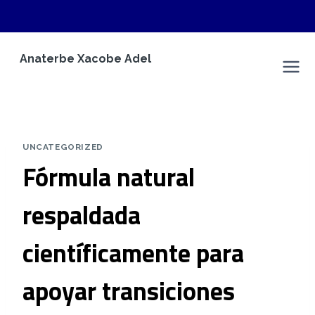
Saltar
Anaterbe Xacobe Adel
al
Anaterbe Xacobe Adel
contenido
UNCATEGORIZED
Fórmula natural
respaldada
científicamente para
apoyar transiciones