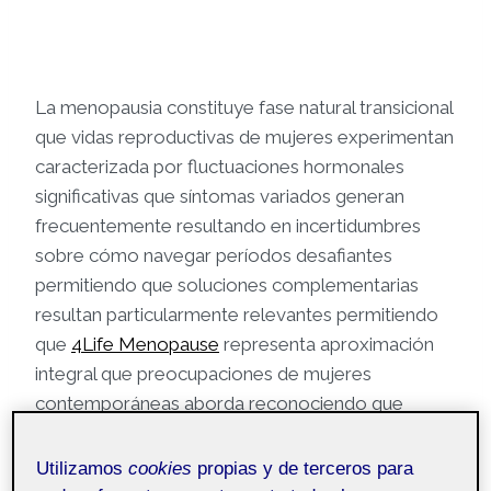
La menopausia constituye fase natural transicional
que vidas reproductivas de mujeres experimentan
caracterizada por fluctuaciones hormonales
significativas que síntomas variados generan
frecuentemente resultando en incertidumbres
sobre cómo navegar períodos desafiantes
permitiendo que soluciones complementarias
resultan particularmente relevantes permitiendo
que
4Life Menopause
representa aproximación
integral que preocupaciones de mujeres
contemporáneas aborda reconociendo que
apoyos holísticos trascienden simplicidades de
medicaciones sintéticas únicamente. Las
Utilizamos
cookies
propias y de terceros para