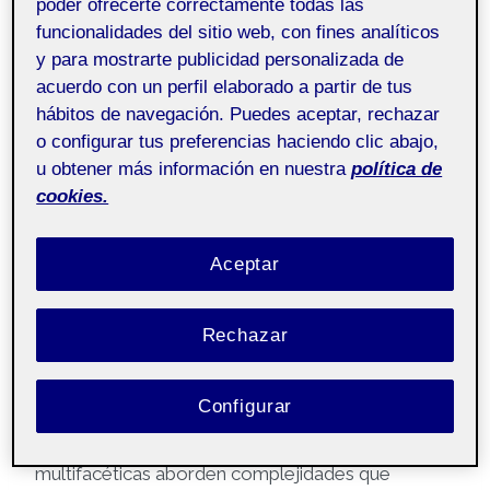
comprensiones contemporáneas de que
poder ofrecerte correctamente todas las
menopausias constituyen eventos biológicos
funcionalidades del sitio web, con fines analíticos
y para mostrarte publicidad personalizada de
complejos involucrando reorganizaciones
acuerdo con un perfil elaborado a partir de tus
hormonales profundas han generado que
hábitos de navegación. Puedes aceptar, rechazar
investigaciones intensificadas respecto a cómo
o configurar tus preferencias haciendo clic abajo,
ingredientes naturales pueden facilitar transiciones
u obtener más información en nuestra
política de
menos disruptivas han evolucionado
cookies.
significativamente permitiendo que formulaciones
como 4Life Menopause representan
Aceptar
acumulaciones de decenios de investigaciones
botánicas y científicas. Las necesidades de
mujeres durante menopausia frecuentemente
Rechazar
abarcan que deseos de mantener energías,
regularidades emocionales, vitalidades óseas, y
Configurar
equilibrios hormonales se sustentan
simultáneamente requiriendo que aproximaciones
multifacéticas aborden complejidades que