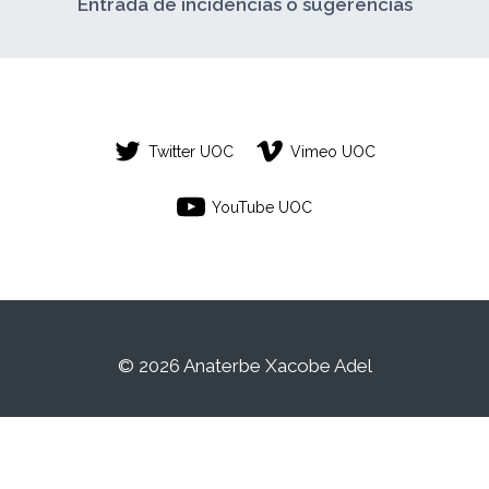
Entrada de incidencias o sugerencias
Twitter UOC
Vimeo UOC
YouTube UOC
© 2026 Anaterbe Xacobe Adel
Este es un espacio de trabajo personal de
un/a estudiante de la Universitat Oberta de