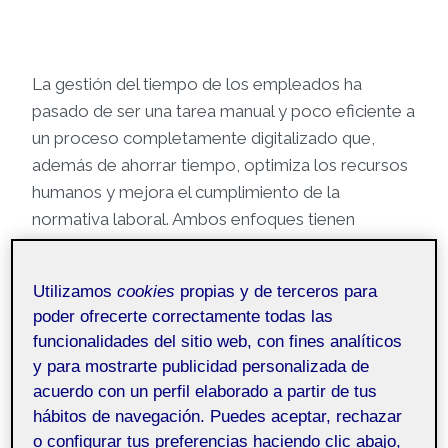
La gestión del tiempo de los empleados ha
pasado de ser una tarea manual y poco eficiente a
un proceso completamente digitalizado que,
además de ahorrar tiempo, optimiza los recursos
humanos y mejora el cumplimiento de la
normativa laboral. Ambos enfoques tienen
ventajas y características únicas, pero cada vez
más las soluciones en la nube están ganando
Utilizamos
cookies
propias y de terceros para
terreno por sus beneficios en flexibilidad y
poder ofrecerte correctamente todas las
accesibilidad.
funcionalidades del sitio web, con fines analíticos
y para mostrarte publicidad personalizada de
acuerdo con un perfil elaborado a partir de tus
hábitos de navegación. Puedes aceptar, rechazar
o configurar tus preferencias haciendo clic abajo,
Cuando hablamos de un
sistema de control