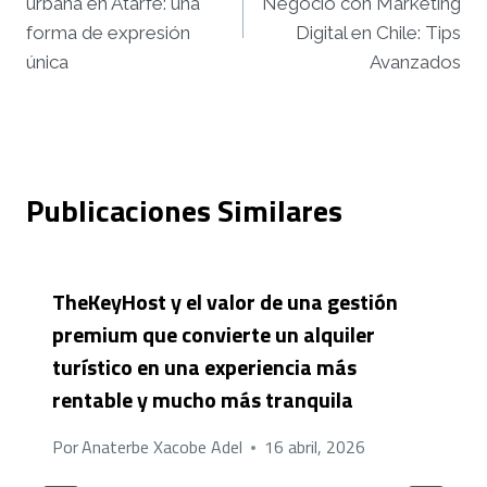
urbana en Atarfe: una
Negocio con Marketing
entradas
forma de expresión
Digital en Chile: Tips
única
Avanzados
Publicaciones Similares
TheKeyHost y el valor de una gestión
premium que convierte un alquiler
turístico en una experiencia más
rentable y mucho más tranquila
Por
Anaterbe Xacobe Adel
16 abril, 2026