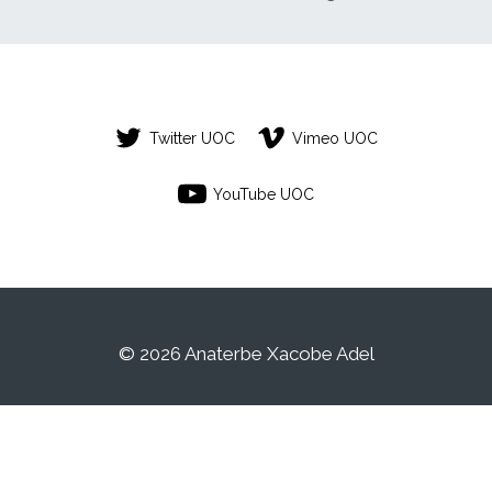
Twitter UOC
Vimeo UOC
YouTube UOC
© 2026 Anaterbe Xacobe Adel
Este es un espacio de trabajo personal de
un/a estudiante de la Universitat Oberta de