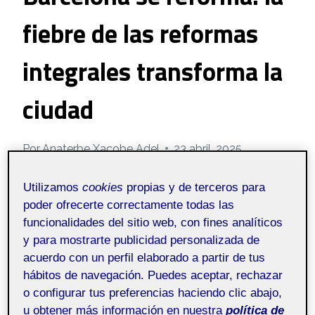
fiebre de las reformas
integrales transforma la
ciudad
Por
Anaterbe Xacobe Adel
23 abril, 2025
Utilizamos
cookies
propias y de terceros para
Pública
poder ofrecerte correctamente todas las
funcionalidades del sitio web, con fines analíticos
y para mostrarte publicidad personalizada de
Las calles de Barcelona están viviendo una
acuerdo con un perfil elaborado a partir de tus
auténtica revolución silenciosa. No es un nuevo
hábitos de navegación. Puedes aceptar, rechazar
monumento ni una obra pública a gran escala. Es
o configurar tus preferencias haciendo clic abajo,
algo más íntimo, más cercano y que está
u obtener más información en nuestra
política de