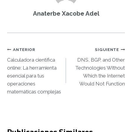
Anaterbe Xacobe Adel
Navegación
ANTERIOR
SIGUIENTE
Calculadora científica
DNS, BGP, and Other
de
online: La herramienta
Technologies Without
entradas
esencial para tus
Which the Internet
operaciones
Would Not Function
matemáticas complejas
Publicaciones Similares